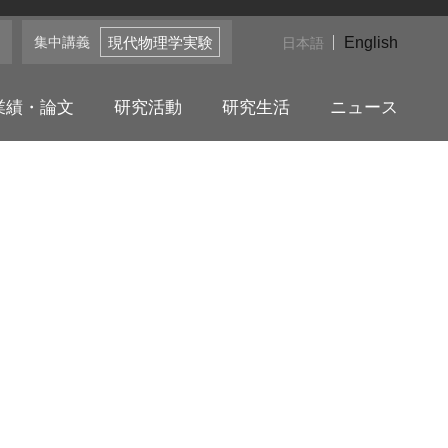
集中講義
English
現代物理学実験
日本語
業績・論文
研究活動
研究生活
ニュース