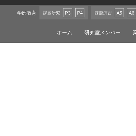
学部教育
課題研究
課題演習
P3
P4
A5
A6
ホーム
研究室メンバー
ニュース