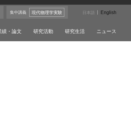
集中講義
English
現代物理学実験
日本語
業績・論文
研究活動
研究生活
ニュース