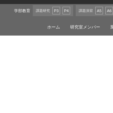
学部教育
課題研究
課題演習
P3
P4
A5
A6
ホーム
研究室メンバー
ニュース