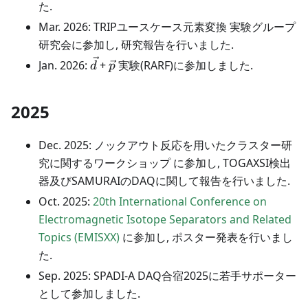
た.
Mar. 2026: TRIPユースケース元素変換 実験グループ
研究会に参加し, 研究報告を行いました.
\vec{d}
\vec{p}
Jan. 2026:
+
実験(RARF)に参加しました.
d
p
2025
Dec. 2025: ノックアウト反応を用いたクラスター研
究に関するワークショップ に参加し, TOGAXSI検出
器及びSAMURAIのDAQに関して報告を行いました.
Oct. 2025:
20th International Conference on
Electromagnetic Isotope Separators and Related
Topics (EMISXX)
に参加し, ポスター発表を行いまし
た.
Sep. 2025: SPADI-A DAQ合宿2025に若手サポーター
として参加しました.