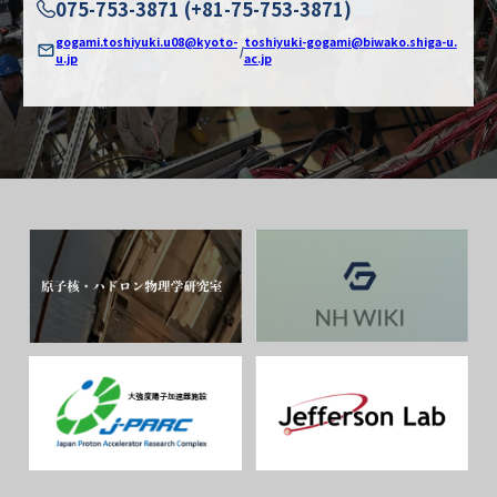
075-753-3871 (+81-75-753-3871)
gogami.toshiyuki.u08@kyoto-
toshiyuki-gogami@biwako.shiga-u.
/
u.jp
ac.jp