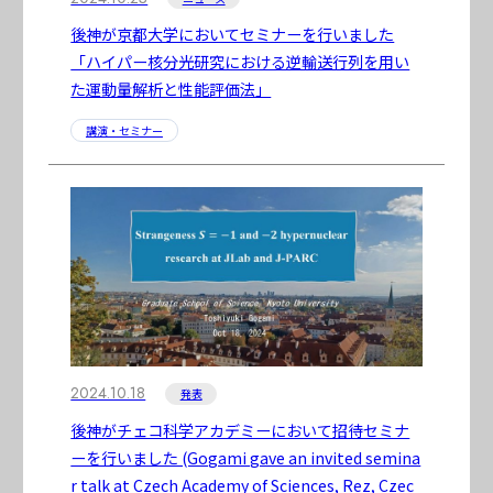
後神が京都大学においてセミナーを行いました
「ハイパー核分光研究における逆輸送行列を用い
た運動量解析と性能評価法」
講演・セミナー
2024.10.18
発表
後神がチェコ科学アカデミーにおいて招待セミナ
ーを行いました (Gogami gave an invited semina
r talk at Czech Academy of Sciences, Rez, Czec