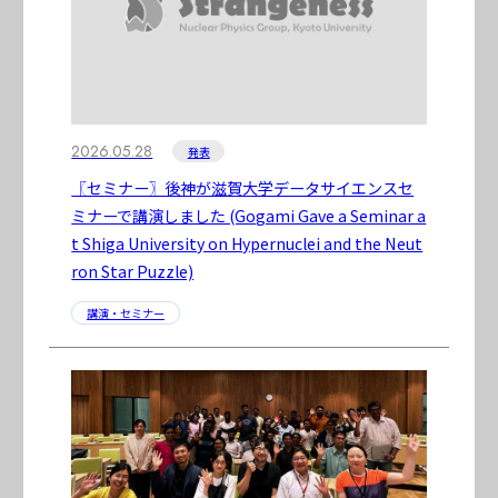
2026.05.28
発表
〖セミナー〗後神が滋賀大学データサイエンスセ
ミナーで講演しました (Gogami Gave a Seminar a
t Shiga University on Hypernuclei and the Neut
ron Star Puzzle)
講演・セミナー